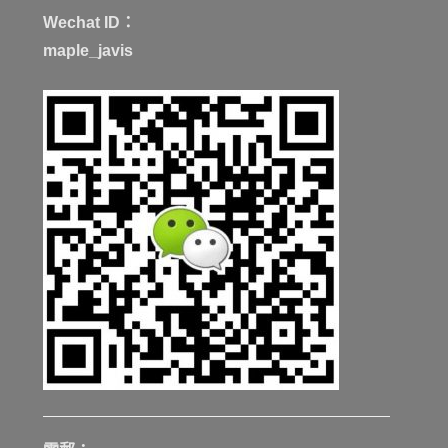
Wechat ID：
maple_javis