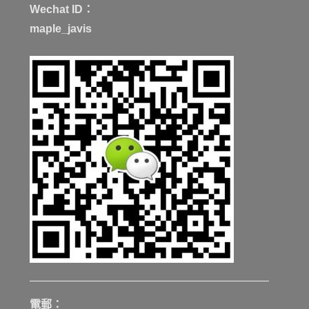
Wechat ID：
maple_javis
電郵：