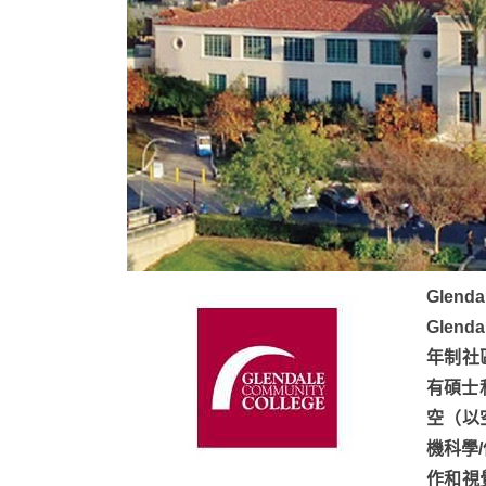
Glend
Gle
年制社
有碩士
空（以
機科學
作和視