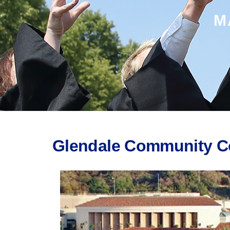
M
Glendale Community C