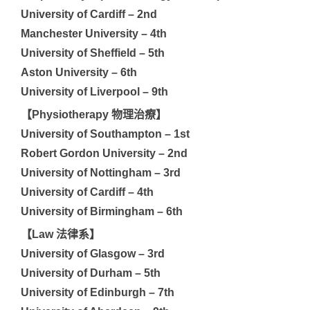
University of Cardiff – 2nd
Manchester University – 4th
University of Sheffield – 5th
Aston University – 6th
University of Liverpool – 9th
【Physiotherapy 物理治療】
University of Southampton – 1st
Robert Gordon University – 2nd
University of Nottingham – 3rd
University of Cardiff – 4th
University of Birmingham – 6th
【Law 法律系】
University of Glasgow – 3rd
University of Durham – 5th
University of Edinburgh – 7th