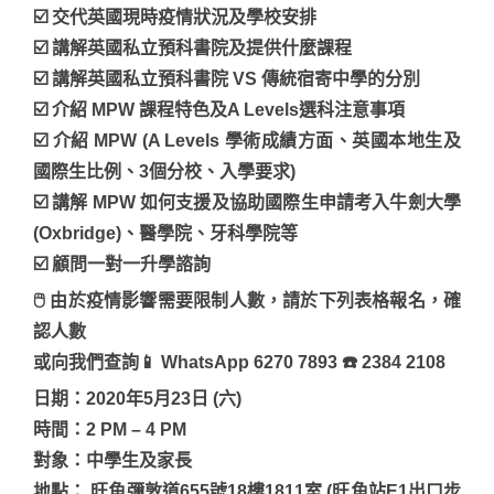
☑️ 交代英國現時疫情狀況及學校安排
☑️ 講解英國私立預科書院及提供什麼課程
☑️ 講解英國私立預科書院 VS 傳統宿寄中學的分別
☑️ 介紹 MPW 課程特色及A Levels選科注意事項
☑️ 介紹 MPW (A Levels 學術成績方面、英國本地生及
國際生比例、3個分校、入學要求)
☑️ 講解 MPW 如何支援及協助國際生申請考入牛劍大學
(Oxbridge)、醫學院、牙科學院等
☑️ 顧問一對一升學諮詢
🖱 由於疫情影響需要限制人數，請於下列表格報名，確
認人數
或向我們查詢📱 WhatsApp 6270 7893 ☎️ 2384 2108
日期：2020年5月23日 (六)
時間：2 PM – 4 PM
對象：中學生及家長
地點： 旺角彌敦道655號18樓1811室 (旺角站E1出口步