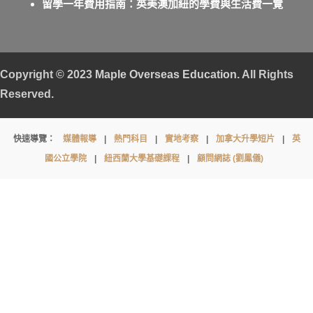
留學一年費用指南：英美澳加紐的學費與生活費一覽
Copyright © 2023
Maple Overseas Education
. All Rights
Reserved.
Roedean
快速導覽：
媒體報導
|
熱門科目
|
實地考察
|
加拿大升學短片
|
英
School
國公立學院
|
紐西蘭大學基礎課程
|
顧問網誌 (劉鳳儀)