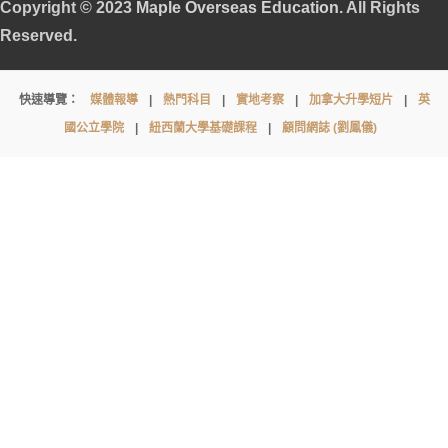
Copyright © 2023
Maple Overseas Education
. All Rights
Reserved.
St
快速導覽：
媒體報導
|
熱門科目
|
實地考察
|
加拿大升學短片
|
英
Mary’s
國公立學院
|
紐西蘭大學基礎課程
|
顧問網誌 (劉鳳儀)
School,
Cambridge