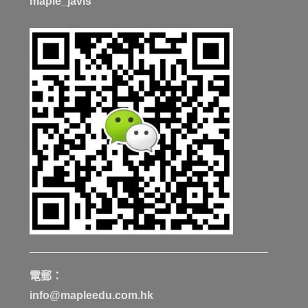
maple_javis
電郵：
info@mapleedu.com.hk