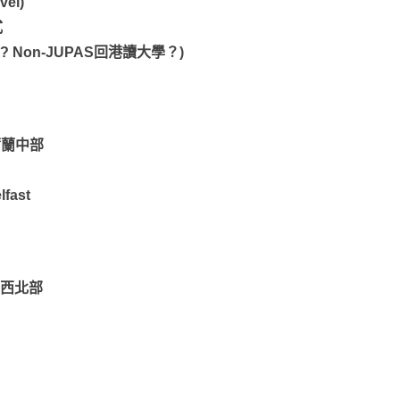
el)
式
Non-JUPAS回港讀大學？)
北愛爾蘭中部
lfast
格蘭西北部