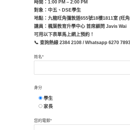
時間：1:00 PM – 2:00 PM
對象：中五、DSE學生
地點：九龍旺角彌敦道655號18樓1811室 (旺角
講員：楓葉教育升學中心 首席顧問 Javis Wai
可用以下表單馬上網上預約！
📞 查詢熱線 2384 2108 / Whatsapp 6270 789
姓名*
身分
學生
家長
您的電郵*