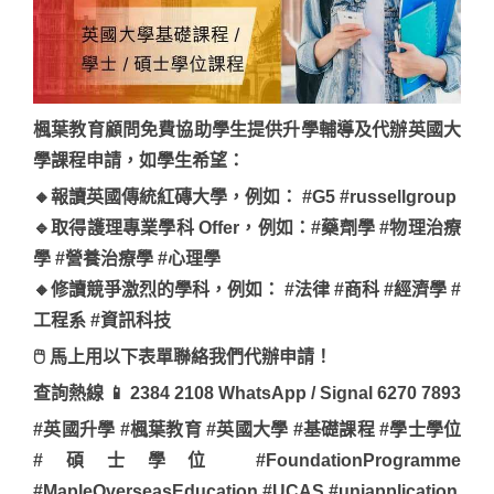
楓葉教育顧問免費協助學生提供升學輔導及代辦英國大
學課程申請，如學生希望：
🔸報讀英國傳統紅磚大學，例如： #G5 #russellgroup
🔹取得護理專業學科 Offer，例如：#藥劑學 #物理治療
學 #營養治療學 #心理學
🔸修讀競爭激烈的學科，例如： #法律 #商科 #經濟學 #
工程系 #資訊科技
🖱 馬上用以下表單聯絡我們代辦申請！
查詢熱線 📱 2384 2108 WhatsApp / Signal 6270 7893
#英國升學 #楓葉教育 #英國大學 #基礎課程 #學士學位
#碩士學位 #FoundationProgramme
#MapleOverseasEducation #UCAS #uniapplication