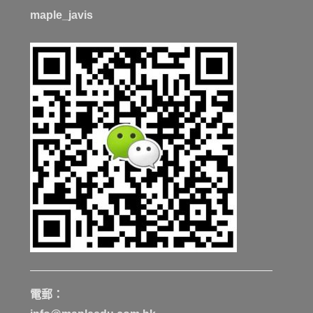
maple_javis
電郵：