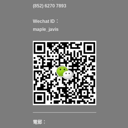
(852) 6270 7893
Wechat ID：
maple_javis
電郵：