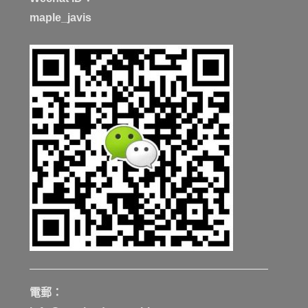
maple_javis
電郵：