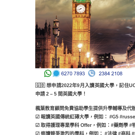
🇬🇧 想申請2022年9月入讀英國大學，記住UC
申請 2 – 5 間英國大學！
楓葉教育顧問免費協助學生提供升學輔導及代辦
☑ 報讀英國傳統紅磚大學，例如： #G5 #russell
☑ 取得護理專業學科 Offer，例如：#藥劑學 
☑ 修讀競爭激烈的學科，例如： #法律 #商科 #