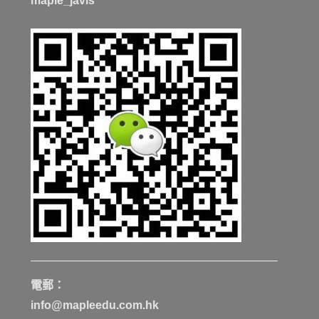
maple_javis
電郵：
info@mapleedu.com.hk