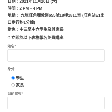
日期：2021年11月20日 (六)
時間：2 PM – 4 PM
地點： 九龍旺角彌敦道655號18樓1811室 (旺角站E1出
口步行約1分鐘)
對象：中三至中六學生及其家長
🖱 立即於以下表格報名免費講座:
姓名*
身分
學生
家長
您的電郵*