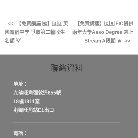
【免費講座 🆓】🇬🇧 英
【免費講座】🇨🇦 FIC提供
國寄宿中學 爭取第二輪收生
兩年大學Asso Degree 趕上
名額 💡
Stream A限期 🔥
聯絡資料
地址：
九龍旺角彌敦道655號
18樓1811室
港鐡旺角站E1出口
電話：