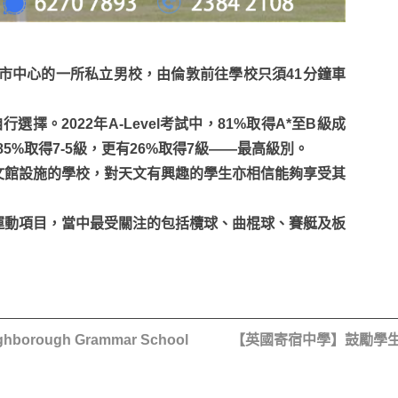
dford市中心的一所私立男校，由倫敦前往學校只須41分鐘車
行選擇。2022年A-Level考試中，81%取得A*至B級成
，85%取得7-5級，更有26%取得7級——最高級別。
文館設施的學校，對天文有興趣的學生亦相信能夠享受其
運動項目，當中最受關注的包括欖球、曲棍球、賽艇及板
ugh Grammar School
【英國寄宿中學】鼓勵學生按自