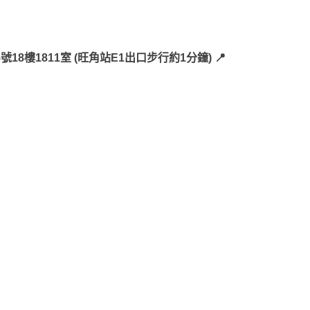
18樓1811室 (旺角站E1出口步行約1分鐘)
📍