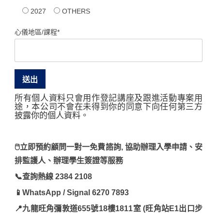
2027
OTHERS
心儀地區/課程*
所有個人資料只會用作登記講座及跟進活動專案用
途，本公司不會在未得到你的同意下向任何第三方
披露你的個人資料。
🖱立即預約顧問一對一免費諮詢, 協助辦理入學申請、安
排監護人、辦理學生簽證等服務
📞查詢熱線 2384 2108
📱WhatsApp / Signal 6270 7893
📍九龍旺角彌敦道655號18樓1811室 (旺角站E1出口步