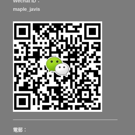
Wechat ID：
maple_javis
電郵：