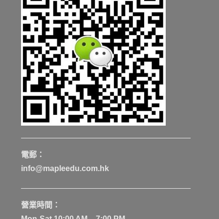
電郵：
info@mapleedu.com.hk
營業時間：
Mon-Sat 10:00 AM – 7:00 PM