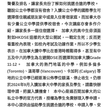
聲譽及排名，讓家長充份了解如何挑選合適的學校。
聽說公立中學都沒有宿舍？入讀公立中學的國際學生可
選擇借住親戚朋友家中或是入住寄宿家庭。而加拿大亦
有少量公立中學提供學校宿舍，今次講座亦會多作介
紹，讓家長多一個住宿選擇。
加拿大的高中生毋須面
對如HKDSE這樣的大型公開試，一戰定生死；反而更
看重校內表現，如校內考試及功課作業。所以不少學生
表示，在加拿大讀中學比在香港時輕鬆得多，甚至有中
五及中六的學生為左避開DSE而選擇到加拿大讀Grade
11-12。 加拿大的熱門地區的中學，例如多倫多
(Toronto)、溫哥華 (Vancouver)、卡加利 (Calgary) 等
地的公立中學已經逐漸公佈學位額滿、停止收生。仍想
於2024年9月入讀加拿大中學的家長及學生，請盡快辦
理申請，把握入讀機會！ 本中心是過百間加拿大的公
私立中學的官方代表，授權為學生免費辦理入學申請。
本中心提供由協助學生挑選合適的學校、申請入學、安