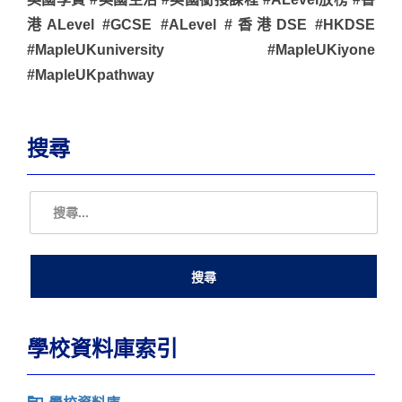
港ALevel #GCSE #ALevel #香港DSE #HKDSE
#MapleUKuniversity #MapleUKiyone
#MapleUKpathway
搜尋
學校資料庫索引