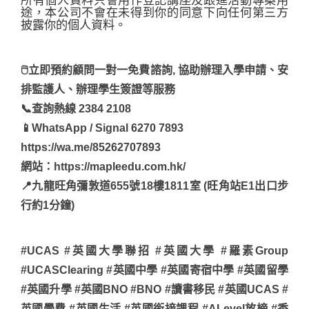
所有個人資料只會用作登記講座及跟進活動專案用
途，本公司不會在未得到你的同意下向任何第三方
披露你的個人資料。
🖱立即預約顧問一對一免費諮詢, 協助辦理入學申請、安
排監護人、辦理學生簽證等服務
📞查詢熱線 2384 2108
📱WhatsApp / Signal 6270 7893
https://wa.me/85262707893
網站：https://mapleedu.com.hk/
📍九龍旺角彌敦道655號18樓1811室 (旺角站E1出口步
行約1分鐘)
#UCAS #英國大學聯招 #英國大學 #羅素Group
#UCASClearing #英國中學 #英國寄宿中學 #英國留學
#英國升學 #英國BNO #BNO #讀書移民 #英國UCAS #
英國學費 #英國生活 #英國銜接課程 #ALevel放榜 #香