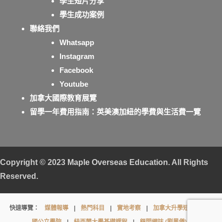
學生短片分享
學生成功案例
聯絡我們
Whatsapp
Instagram
Facebook
Youtube
加拿大國際教育展覽
留學一年費用指南：英美澳加紐的學費與生活費一覽
Copyright © 2023
Maple Overseas Education
. All Rights
Reserved.
【英
快速導覽：
媒體報導
|
熱門科目
|
實地考察
|
加拿大升學短片
|
英
國