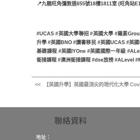
📍九龍旺角彌敦道655號18樓1811室 (旺角站
#UCAS #英國大學聯招 #英國大學 #羅素Group
升學 #英國BNO #讀書移民 #英國UCAS #英國學
基礎課程 #英國IYOne #英國國際一年級 #ALe
銜接課程 #澳洲銜接課程 #dse放榜 #ALevel #Map
【英國升學】英國最頂尖的現代化大學 Coventry
聯絡資料
地址：