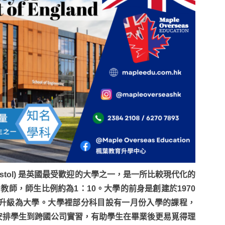
d (UWE, Bristol) 是英國最受歡迎的大學之一，是一所比較現代化的
0名教師，師生比例約為1：10。大學的前身是創建於1970
92年獲得授權升級為大學。大學裡部分科目設有一月份入學的課程，
安排學生到跨國公司實習，有助學生在畢業後更易覓得理