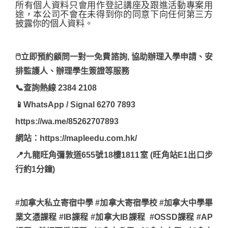
所有個人資料只會用作登記講座及跟進活動專案用
途，本公司不會在未得到你的同意下向任何第三方
披露你的個人資料。
🖱立即預約顧問一對一免費諮詢, 協助辦理入學申請、安
排監護人、辦理學生簽證等服務
📞查詢熱線 2384 2108
📱WhatsApp / Signal 6270 7893
https://wa.me/85262707893
網站：https://mapleedu.com.hk/
📍九龍旺角彌敦道655號18樓1811室 (旺角站E1出口步
行約1分鐘)
#加拿大私立寄宿中學 #加拿大寄宿學校 #加拿大中學畢
業文憑課程 #IB課程 #加拿大IB課程 #OSSD課程 #AP