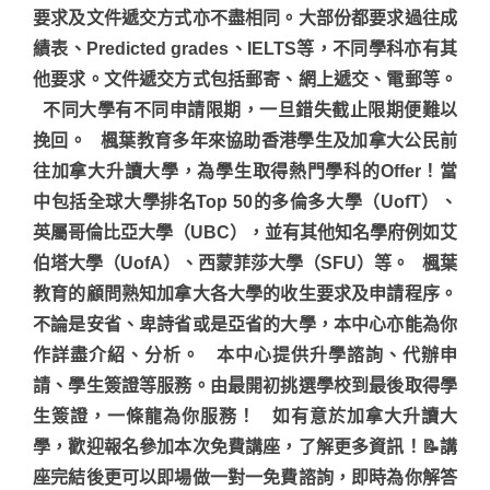
要求及文件遞交方式亦不盡相同。大部份都要求過往成
績表、Predicted grades、IELTS等，不同學科亦有其
他要求。文件遞交方式包括郵寄、網上遞交、電郵等。
不同大學有不同申請限期，一旦錯失截止限期便難以
挽回。
楓葉教育多年來協助香港學生及加拿大公民前
往加拿大升讀大學，為學生取得熱門學科的Offer！當
中包括全球大學排名Top 50的多倫多大學（UofT）、
英屬哥倫比亞大學（UBC），並有其他知名學府例如艾
伯塔大學（UofA）、西蒙菲莎大學（SFU）等。 楓葉
教育的顧問熟知加拿大各大學的收生要求及申請程序。
不論是安省、卑詩省或是亞省的大學，本中心亦能為你
作詳盡介紹、分析。 本中心提供升學諮詢、代辦申
請、學生簽證等服務。由最開初挑選學校到最後取得學
生簽證，一條龍為你服務！ 如有意於加拿大升讀大
學，歡迎報名參加本次免費講座，了解更多資訊！📝講
座完結後更可以即場做一對一免費諮詢，即時為你解答