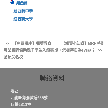
紐西蘭
紐西蘭中學
紐西蘭大學
【免費講座】楓葉教育
【楓葉小知識】BRP將到
專業顧問協助過千學生入讀英
期，怎樣轉換為eVisa？
國頂尖名校
聯絡資料
地址：
九龍旺角彌敦道655號
18樓1811室