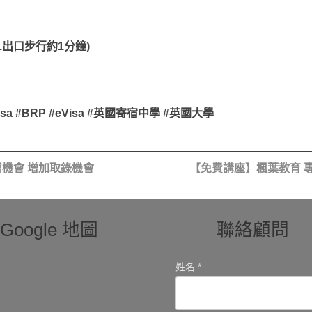
E1出口步行約1分鐘)
a #BRP #eVisa #英國寄宿中學 #英國大學
習機會 增加取錄機會
【免費講座】楓葉教育 
Google 地圖
聯絡顧問
姓名 *