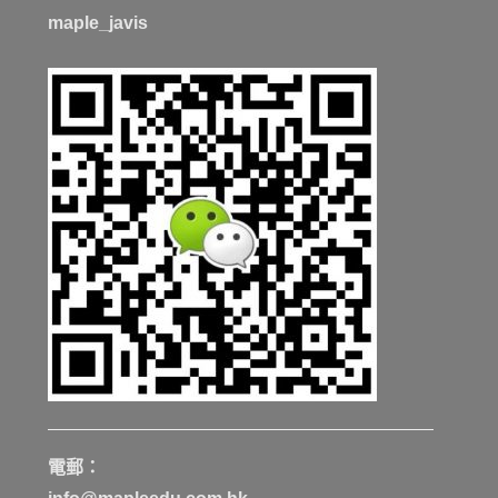
maple_javis
電郵：