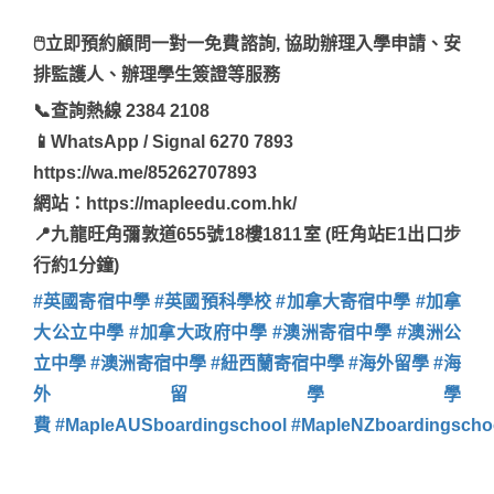
🖱立即預約顧問一對一免費諮詢, 協助辦理入學申請、安
排監護人、辦理學生簽證等服務
📞查詢熱線 2384 2108
📱WhatsApp / Signal 6270 7893
https://wa.me/85262707893
網站：https://mapleedu.com.hk/
📍九龍旺角彌敦道655號18樓1811室 (旺角站E1出口步
行約1分鐘)
#英國寄宿中學
#英國預科學校
#加拿大寄宿中學
#加拿
大公立中學
#加拿大政府中學
#澳洲寄宿中學
#澳洲公
立中學
#澳洲寄宿中學
#紐西蘭寄宿中學
#海外留學
#海
外留學學
費
#MapleAUSboardingschool
#MapleNZboardingscho