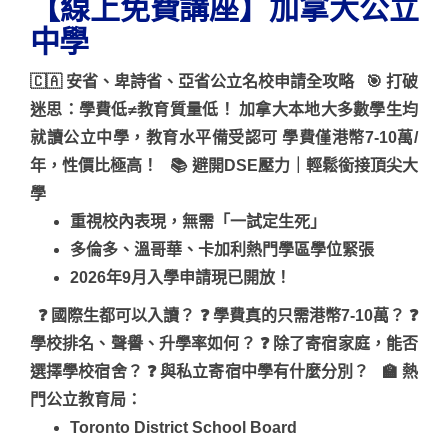
【線上免費講座】加拿大公立
中學
🇨🇦 安省、卑詩省、亞省公立名校申請全攻略
🎯 打破
迷思：學費低≠教育質量低！ 加拿大本地大多數學生均
就讀公立中學，教育水平備受認可 學費僅港幣7-10萬/
年，性價比極高！ 📚 避開DSE壓力｜輕鬆銜接頂尖大
學
重視校內表現，無需「一試定生死」
多倫多、溫哥華、卡加利熱門學區學位緊張
2026年9月入學申請現已開放！
❓ 國際生都可以入讀？ ❓ 學費真的只需港幣7-10萬？ ❓
學校排名、聲譽、升學率如何？ ❓ 除了寄宿家庭，能否
選擇學校宿舍？ ❓ 與私立寄宿中學有什麼分別？ 🏫 熱
門公立教育局：
Toronto District School Board