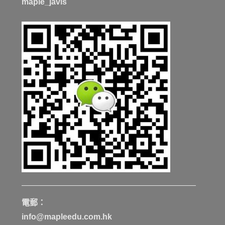
maple_javis
電郵：
info@mapleedu.com.hk