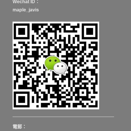
Wechat ID：
maple_javis
電郵：