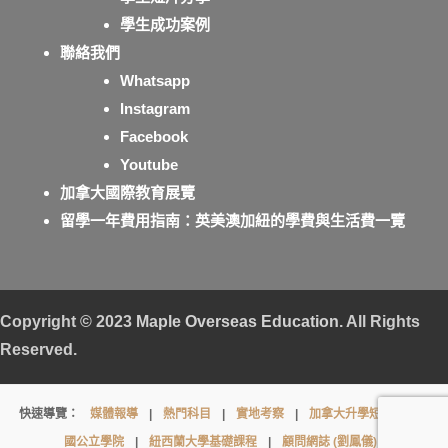
學生成功案例
聯絡我們
Whatsapp
Instagram
Facebook
Youtube
加拿大國際教育展覽
留學一年費用指南：英美澳加紐的學費與生活費一覽
Copyright © 2023
Maple Overseas Education
. All Rights
Reserved.
Toronto
快速導覽：
媒體報導
|
熱門科目
|
實地考察
|
加拿大升學短片
|
英
Metropolitan
國公立學院
|
紐西蘭大學基礎課程
|
顧問網誌 (劉鳳儀)