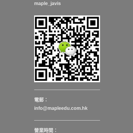
maple_javis
電郵：
info@mapleedu.com.hk
營業時間：