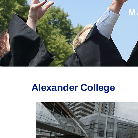
M
Alexander College