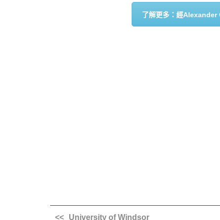
了解更多：經Alexande
University of Windsor