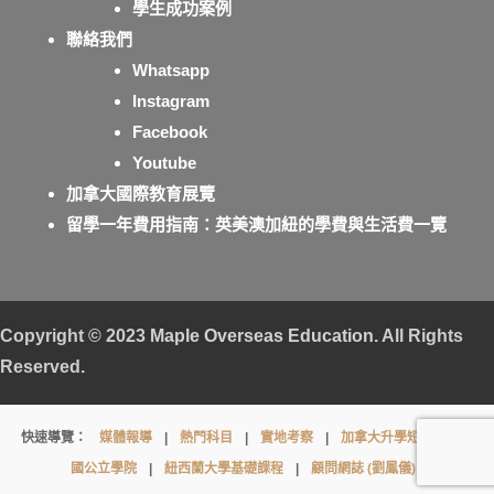
學生成功案例
聯絡我們
Whatsapp
Instagram
Facebook
Youtube
加拿大國際教育展覽
留學一年費用指南：英美澳加紐的學費與生活費一覽
Copyright © 2023
Maple Overseas Education
. All Rights
Reserved.
Douglas
快速導覽：
媒體報導
|
熱門科目
|
實地考察
|
加拿大升學短片
|
英
College
國公立學院
|
紐西蘭大學基礎課程
|
顧問網誌 (劉鳳儀)