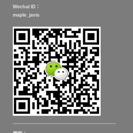
Wechat ID：
maple_javis