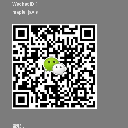
Wechat ID：
maple_javis
電郵：