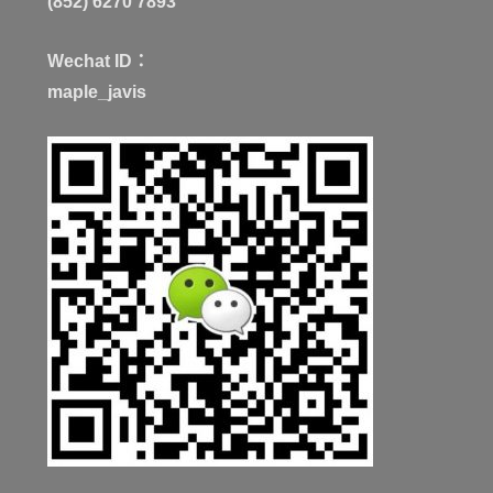
(852) 6270 7893
Wechat ID：
maple_javis