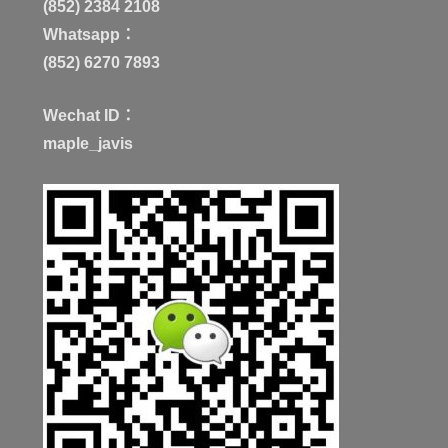
(852) 2384 2108
Whatsapp：
(852) 6270 7893
Wechat ID：
maple_javis