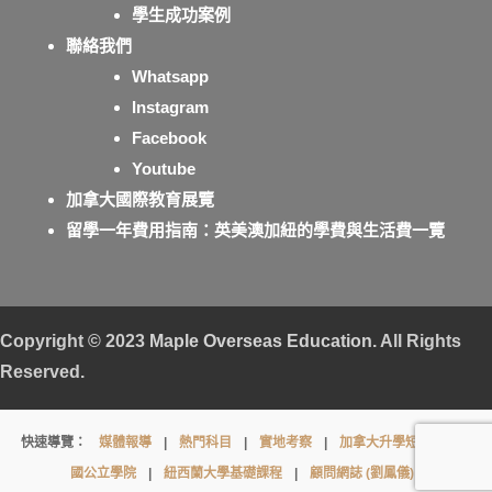
學生成功案例
聯絡我們
Whatsapp
Instagram
Facebook
Youtube
加拿大國際教育展覽
留學一年費用指南：英美澳加紐的學費與生活費一覽
Copyright © 2023
Maple Overseas Education
. All Rights
Reserved.
Murdoch
快速導覽：
媒體報導
|
熱門科目
|
實地考察
|
加拿大升學短片
|
英
College
國公立學院
|
紐西蘭大學基礎課程
|
顧問網誌 (劉鳳儀)