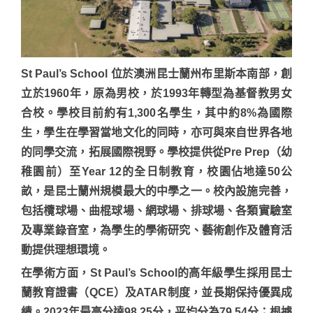
St Paul’s School 位於澳洲昆士蘭州布里斯本南部，創
立於1960年，原為男校，於1993年轉型為基督教男女
合校。學校目前約有1,300名學生，其中約8%為國際
生，學生在學習當地文化的同時，亦可與來自世界各地
的同學交流，拓展國際視野。學校提供從Pre Prep（幼
稚園前）至Year 12的全日制教育，校園佔地達50公
畝，是昆士蘭州規模最大的中學之一。校內設施完善，
包括欖球場、曲棍球場、網球場、排球場、各類實驗室
及專業錄音室，為學生的學術研究、藝術創作及體育活
動提供理想環境。
在學術方面，St Paul’s School的高年級學生採用昆士
蘭教育證書（QCE）及ATAR制度，並長期保持優異成
績。2023年最高分達98.25分，平均分為79.54分；根據