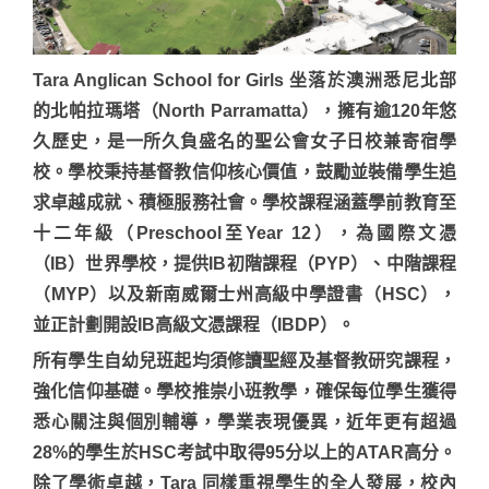
Tara Anglican School for Girls 坐落於澳洲悉尼北部
的北帕拉瑪塔（North Parramatta），擁有逾120年悠
久歷史，是一所久負盛名的聖公會女子日校兼寄宿學
校。學校秉持基督教信仰核心價值，鼓勵並裝備學生追
求卓越成就、積極服務社會。學校課程涵蓋學前教育至
十二年級（Preschool至Year 12），為國際文憑
（IB）世界學校，提供IB初階課程（PYP）、中階課程
（MYP）以及新南威爾士州高級中學證書（HSC），
並正計劃開設IB高級文憑課程（IBDP）。
所有學生自幼兒班起均須修讀聖經及基督教研究課程，
強化信仰基礎。學校推崇小班教學，確保每位學生獲得
悉心關注與個別輔導，學業表現優異，近年更有超過
28%的學生於HSC考試中取得95分以上的ATAR高分。
除了學術卓越，Tara 同樣重視學生的全人發展，校內