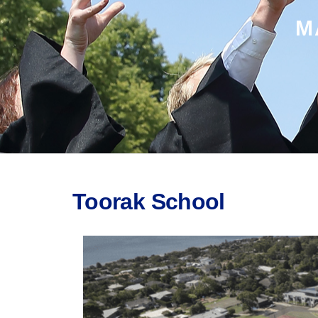
M
Toorak School