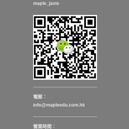
maple_javis
電郵：
info@mapleedu.com.hk
營業時間：