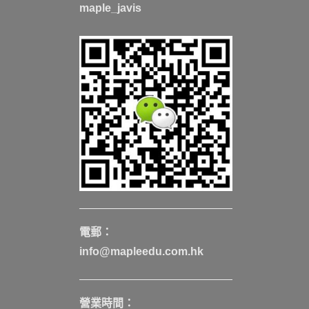
maple_javis
電郵：
info@mapleedu.com.hk
營業時間：