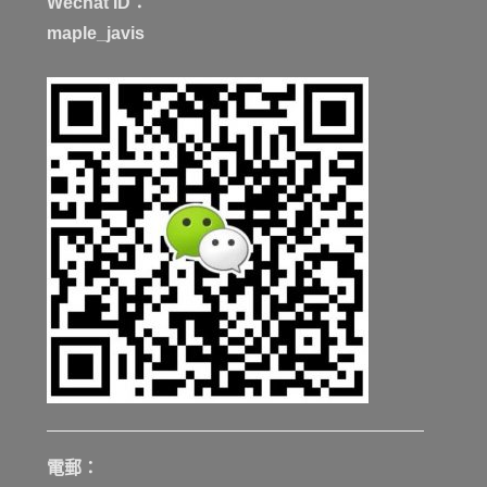
Wechat ID：
maple_javis
電郵：