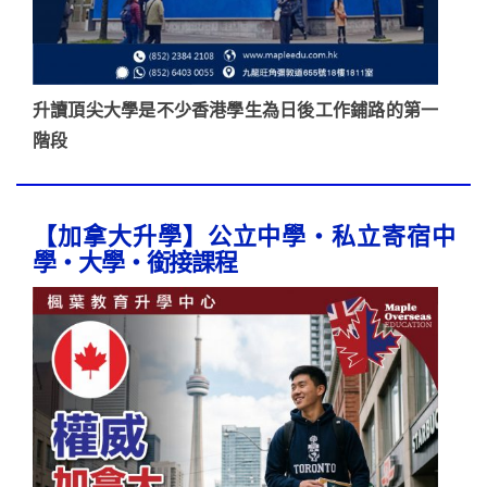
升讀頂尖大學是不少香港學生為日後工作鋪路的第一
階段
【加拿大升學】公立中學・私立寄宿中
學・大學・銜接課程