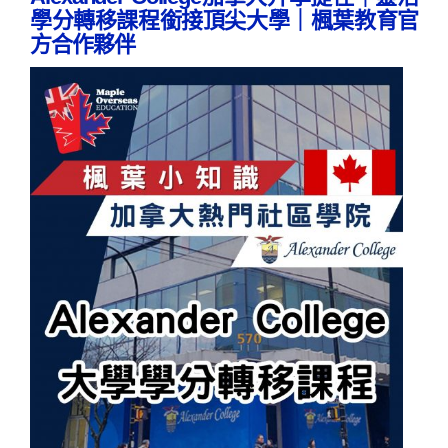
學分轉移課程銜接頂尖大學｜楓葉教育官
方合作夥伴