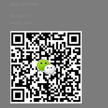
(852) 6270 7893
Wechat ID：
maple_javis