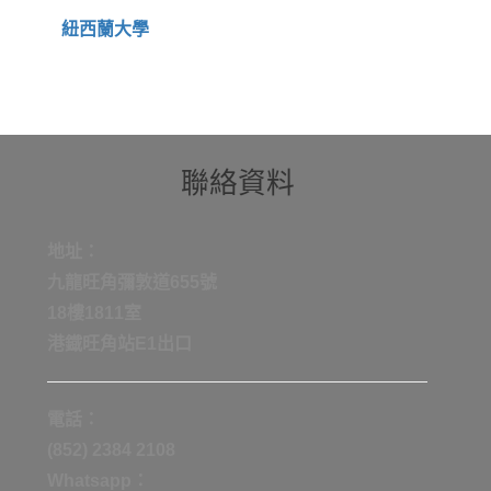
紐西蘭大學
聯絡資料
地址：
九龍旺角彌敦道655號
18樓1811室
港鐡旺角站E1出口
電話：
(852) 2384 2108
Whatsapp：