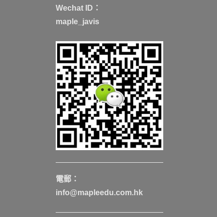
Wechat ID：
maple_javis
電郵：
info@mapleedu.com.hk