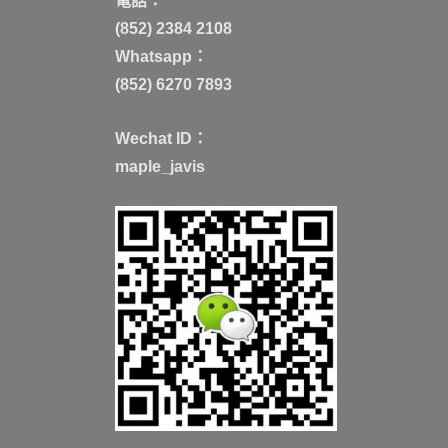
電話：
(852) 2384 2108
Whatsapp：
(852) 6270 7893
Wechat ID：
maple_javis