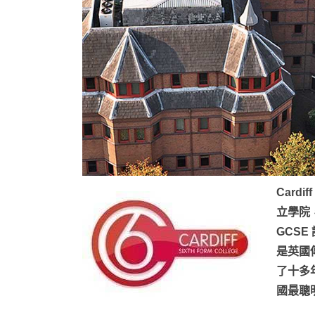
Cardi
立學院，
GCS
是英國
了十多
國最聰明學