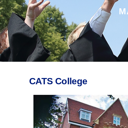
M
CATS College