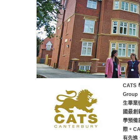
CATS
Gro
生畢業
國最創
學預備
際。CA
有先進