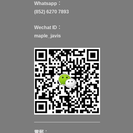
Whatsapp：
(852) 6270 7893
Wechat ID：
maple_javis
電郵：