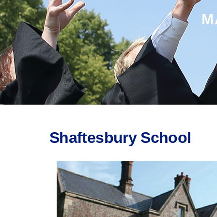
M
Shaftesbury School