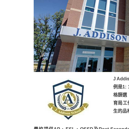
J Ad
例是1
格篩選
育局工
生的品