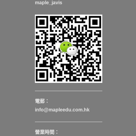
maple_javis
電郵：
info@mapleedu.com.hk
營業時間：