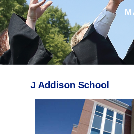
M
J Addison School