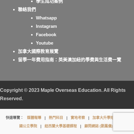
學生成功案例
聯絡我們
Whatsapp
Instagram
Facebook
Youtube
加拿大國際教育展覽
留學一年費用指南：英美澳加紐的學費與生活費一覽
Copyright © 2023
Maple Overseas Education
. All Rights
Reserved.
Vancouver
快速導覽：
媒體報導
|
熱門科目
|
實地考察
|
加拿大升學短片
|
英
School
國公立學院
|
紐西蘭大學基礎課程
|
顧問網誌 (劉鳳儀)
Board