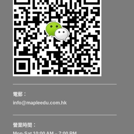
電郵：
info@mapleedu.com.hk
營業時間：
Mon-Sat 10:00 AM – 7:00 PM