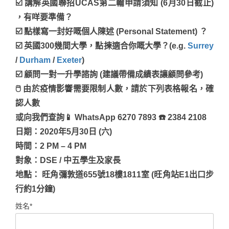
☑️ 講解英國聯招UCAS第二輪申請須知 (6月30日截止)
，有咩要準備？
☑️ 點樣寫一封好嘅個人陳述 (Personal Statement) ？
☑️ 英國300幾間大學，點揀適合你嘅大學？(e.g.
Surrey
/
Durham
/
Exeter
)
☑️ 顧問一對一升學諮詢 (建議帶備成績表讓顧問參考)
🖱 由於疫情影響需要限制人數，請於下列表格報名，確
認人數
或向我們查詢📱 WhatsApp 6270 7893 ☎️ 2384 2108
日期：2020年5月30日 (六)
時間：2 PM – 4 PM
對象：DSE / 中五學生及家長
地點： 旺角彌敦道655號18樓1811室 (旺角站E1出口步
行約1分鐘)
姓名*